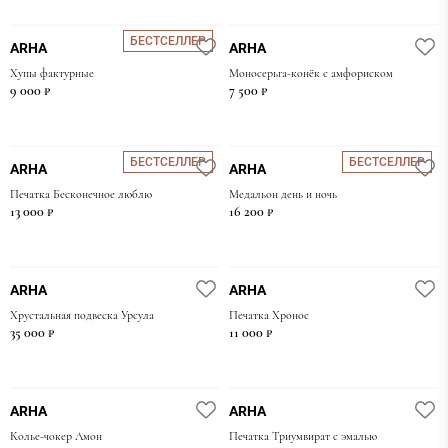
БЕСТСЕЛЛЕР
ARHA
ARHA
Хупы фактурные
Моносерьга-конёк с амфориском
9 000 ₽
7 500 ₽
БЕСТСЕЛЛЕР
БЕСТСЕЛЛЕР
ARHA
ARHA
Печатка Бесконечное люблю
Медальон день и ночь
13 000 ₽
16 200 ₽
ARHA
ARHA
Хрустальная подвеска Урсула
Печатка Хронос
35 000 ₽
11 000 ₽
ARHA
ARHA
Колье-чокер Амон
Печатка Триумвират с эмалью