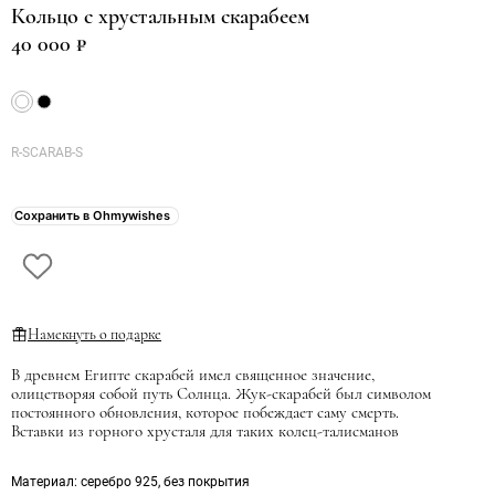
Кольцо с хрустальным скарабеем
40 000 ₽
R-SCARAB-S
Сохранить в Ohmywishes
Намекнуть о подарке
В древнем Египте скарабей имел священное значение,
олицетворяя собой путь Солнца. Жук-скарабей был символом
постоянного обновления, которое побеждает саму смерть.
Вставки из горного хрусталя для таких колец-талисманов
создаются в камнерезной мастерской бренда Arha. Каждый
скарабей вырезается из минерала и полируется вручную, это
Материал
: серебро 925, без покрытия
очень тонкая ювелирная работа.