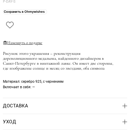
P-DAY-S
Сохранить в Ohmywishes
Намекнуть о подарке
Рисунок этого украшения – реконструкция
дореволюционного медальона, найденного дизайнером в
Санкт-Петербурге в винтажной лавке. Он имеет две стороны,
где изображены солнце и месяц со звездами, оба символа
окружает дубовый венок.
Материал
: серебро 925, с чернением
Длина цепочки: 55 см
Включает в себя
: —
ДОСТАВКА
Доступны самовывоз в Петербурге и отправка службой СДЭК
УХОД
до двери или пункта выдачи по России.