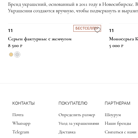
Бренд украшений, основанный в 2011 году в Новосибирске. 
Украшения создаются вручную, чтобы подчеркнуть и выразить
БЕСТСЕЛЛЕР
11
11
Серьги фактурные с жемчугом
Моносерьга К
6 700 ₽
6 000 ₽
12 000 ₽
12 000 ₽
8 500 ₽
5 000 ₽
КОНТАКТЫ
ПОКУПАТЕЛЮ
ПАРТНЕРАМ
Почта
Определить размер
Шоурум
Whatsapp
Уход за украшениями
Наши бренды
Telegram
Доставка
Связаться с нами