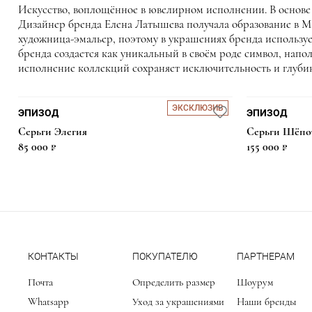
Искусство, воплощённое в ювелирном исполнении. В основе 
Дизайнер бренда Елена Латышева получала образование в МГ
художница-эмальер, поэтому в украшениях бренда используе
бренда создается как уникальный в своём роде символ, на
исполнение коллекций сохраняет исключительность и глуби
ЭКСКЛЮЗИВ
ЭКСКЛЮЗИВ
ЭПИЗОД
ЭПИЗОД
Серьги Элегия
Серьги Шёпот
155 000 ₽
85 000 ₽
155 000 ₽
КОНТАКТЫ
ПОКУПАТЕЛЮ
ПАРТНЕРАМ
Почта
Определить размер
Шоурум
Whatsapp
Уход за украшениями
Наши бренды