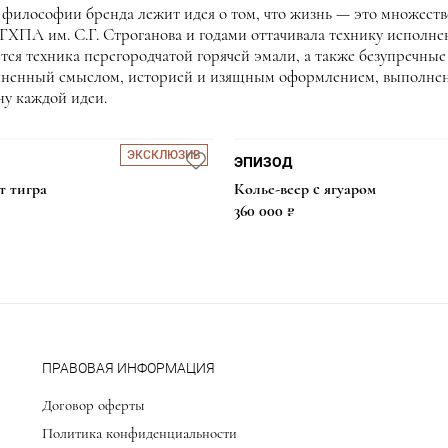
философии бренда лежит идея о том, что жизнь — это множеств
ХПА им. С.Г. Строганова и годами оттачивала технику исполнен
тся техника перегородчатой горячей эмали, а также безупречн
полненный смыслом, историей и изящным оформлением, выполне
ну каждой идеи.
ЭКСКЛЮЗИВ
ЭПИЗОД
 тигра
Колье-веер с ягуаром
360 000 ₽
ПРАВОВАЯ ИНФОРМАЦИЯ
Договор оферты
Политика конфиденциальности