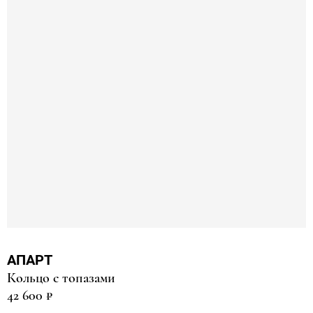
Материя
Море
Оксиома
Перл Систерс
Перфект Грей
Эпизод
Эпик
АПАРТ
Кольцо с топазами
42 600 ₽