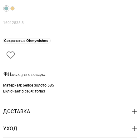
16012838-8
Сохранить в Ohmywishes
Намекнуть о подарке
Материал
: белое золото 585
Включает в себя
: топаз
ДОСТАВКА
Доступны самовывоз в Петербурге и отправка службой СДЭК
УХОД
до двери или пункта выдачи по России.