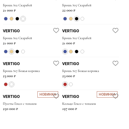
консультантам, прикрепив фото украшения.
Основой в создании коллекций являются эстетическая
Брошь №2 Скарабей
Брошь №5 Скарабей
21 000 ₽
22 000 ₽
сторона дизайна, функциональность украшений,
долговечность и приятные тактильные ощущения от них.
VERTIGO
VERTIGO
Брошь №2 Скарабей
Брошь №2 Скарабей
21 000 ₽
21 000 ₽
VERTIGO
VERTIGO
Брошь №7 Божья коровка
Брошь №7 Божья коровка
23 000 ₽
23 000 ₽
НОВИНКА
НОВИНКА
VERTIGO
VERTIGO
Пусеты Гексо с топазом
Кольцо Гексо с топазом
250 000 ₽
197 000 ₽