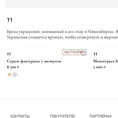
11
Бренд украшений, основанный в 2011 году в Новосибирске. 
Украшения создаются вручную, чтобы подчеркнуть и выразить
БЕСТСЕЛЛЕР
11
11
Серьги фактурные с жемчугом
Моносерьга К
6 700 ₽
6 000 ₽
12 000 ₽
12 000 ₽
8 500 ₽
5 000 ₽
КОНТАКТЫ
ПОКУПАТЕЛЮ
ПАРТНЕРАМ