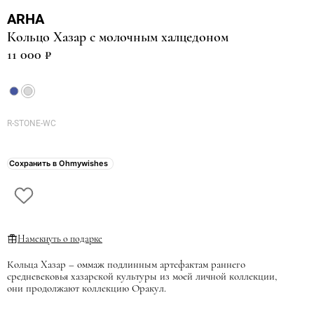
ARHA
Кольцо Хазар с молочным халцедоном
11 000 ₽
R-STONE-WC
Сохранить в Ohmywishes
Намекнуть о подарке
Кольца Хазар – оммаж подлинным артефактам раннего
средневековья хазарской культуры из моей личной коллекции,
они продолжают коллекцию Оракул.
Поверхность колец выполнена полуглянцевой и немного