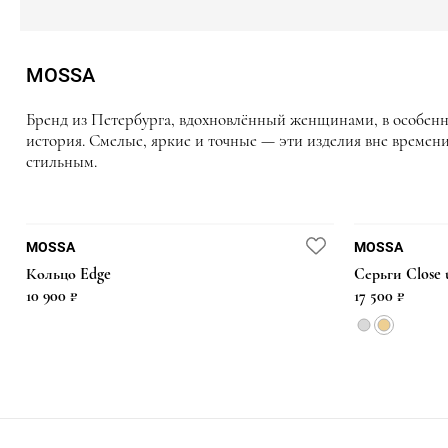
MOSSA
Бренд из Петербурга, вдохновлённый женщинами, в особенн
история. Смелые, яркие и точные — эти изделия вне времени.
стильным.
MOSSA
MOSSA
Кольцо Edge
Серьги Close 
8 000 ₽
8 600 ₽
9 200 ₽
22 900 ₽
10 900 ₽
17 500 ₽