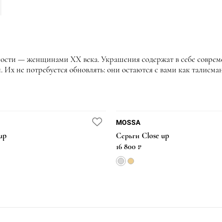
ости — женщинами XX века. Украшения содержат в себе совреме
 Их не потребуется обновлять: они остаются с вами как талисма
MOSSA
up
Серьги Close up
16 800 ₽