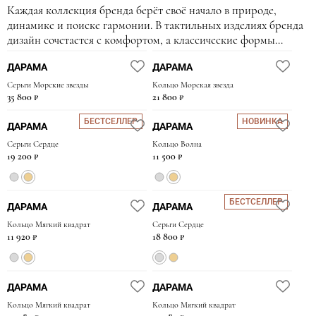
Каждая коллекция бренда берёт своё начало в природе,
царапин
динамике и поиске гармонии. В тактильных изделиях бренда
Не подвергайте изделие сильным механическим воздействиям
дизайн сочетается с комфортом, а классические формы
Чтобы получить более подробные рекомендации, вы можете
обретают новое нескучное прочтение. В коллекциях
ознакомиться с разделом
“Уход”
или написать нашим
ДАРАМА
ДАРАМА
плавность и мягкость сменяются фактурой и геометрической
консультантам, прикрепив фото украшения.
безупречностью. С такими украшениями легко найти
Серьги Морские звезды
Кольцо Морская звезда
35 800 ₽
21 800 ₽
душевный контакт.
БЕСТСЕЛЛЕР
НОВИНКА
ДАРАМА
ДАРАМА
Серьги Сердце
Кольцо Волна
19 200 ₽
11 500 ₽
БЕСТСЕЛЛЕР
ДАРАМА
ДАРАМА
Кольцо Мягкий квадрат
Серьги Сердце
11 920 ₽
18 800 ₽
ДАРАМА
ДАРАМА
Кольцо Мягкий квадрат
Кольцо Мягкий квадрат