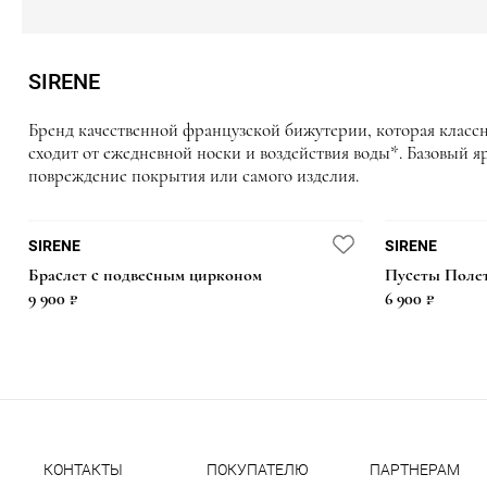
SIRENE
Бренд качественной французской бижутерии, которая класс
сходит от ежедневной носки и воздействия воды*. Базовый 
повреждение покрытия или самого изделия.
БЕСТСЕЛЛЕР
SIRENE
SIRENE
Браслет с подвесным цирконом
Пусеты Поле
19 900 ₽
14 900 ₽
7 600 ₽
8 900 ₽
9 900 ₽
6 900 ₽
КОНТАКТЫ
ПОКУПАТЕЛЮ
ПАРТНЕРАМ