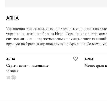
ARHA
Украшения-талисманы, сказки и легенды, сокровища из далек
украшения, дизайнер бренда Игорь Геращенко придерживает
символами — они переосмыслены с помощью чистых линий и 
вручную на Урале, а огранка камней в Армении. Со всеми м
НОВИНКА
НОВИНКА
НОВИНКА
НОВИНКА
ARHA
ARHA
Серьги-коньки маленькие
Моносерьга-к
12 000 ₽
9 000 ₽
10 000 ₽
26 000 ₽
10 500 ₽