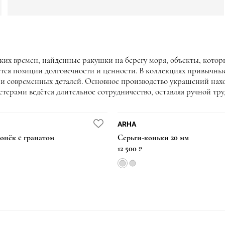
их времен, найденные ракушки на берегу моря, объекты, которые
ся позиции долговечности и ценности. В коллекциях привычны
современных деталей. Основное производство украшений находи
астерами ведётся длительное сотрудничество, оставляя ручной т
ARHA
онёк с гранатом
Серьги-коньки 20 мм
12 500 ₽