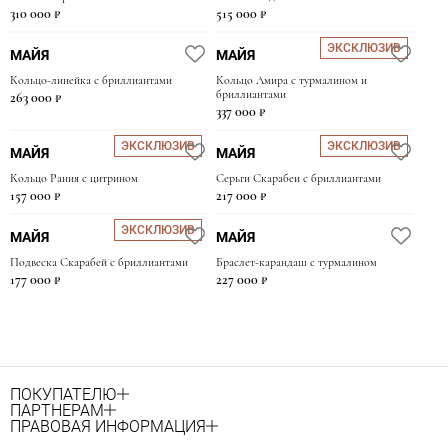
310 000 ₽
515 000 ₽
Украшения бренда отличают ясные геометричные формы,
подчеркивающие ваш вкус и индивидуальность.
ЭКСКЛЮЗИВ
МАЙЯ
МАЙЯ
Кольцо-линейка с бриллиантами
Кольцо Амира с турмалином и
бриллиантами
263 000 ₽
337 000 ₽
ЭКСКЛЮЗИВ
ЭКСКЛЮЗИВ
МАЙЯ
МАЙЯ
Кольцо Рания с цитрином
Серьги Скарабеи с бриллиантами
157 000 ₽
217 000 ₽
ЭКСКЛЮЗИВ
МАЙЯ
МАЙЯ
Подвеска Скарабей с бриллиантами
Браслет-карандаш с турмалином
177 000 ₽
227 000 ₽
ПОКУПАТЕЛЮ
ПАРТНЕРАМ
ПРАВОВАЯ ИНФОРМАЦИЯ