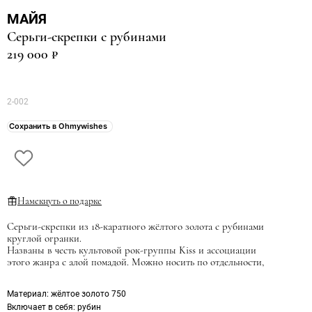
МАЙЯ
Серьги-скрепки с рубинами
219 000 ₽
2-002
Сохранить в Ohmywishes
Намекнуть о подарке
Серьги-скрепки из 18-каратного жёлтого золота с рубинами
круглой огранки.
Названы в честь культовой рок-группы Kiss и ассоциации
этого жанра с алой помадой. Можно носить по отдельности,
ассиметрично или парой.
Материал
: жёлтое золото 750
Характеристика вставки: 32 Рубина 0,300 Ct 2/2
Включает в себя
: рубин
Вес: 4,61 г.