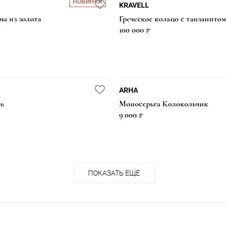
НОВИНКА
KRAVELL
ы из золота
Греческое кольцо с танзанитом
100 000 ₽
ARHA
ь
Моносерьга Колокольчик
9 000 ₽
ПОКАЗАТЬ ЕЩЁ