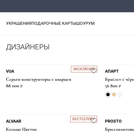
УКРАШЕНИЯ
ПОДАРОЧНЫЕ КАРТЫ
ШОУРУМ
ДИЗАЙНЕРЫ
ЭКСКЛЮЗИВ
VUA
АПАРТ
Серьги-конструкторы с кварцем
Браслет с чё
88 000 ₽
56 800 ₽
БЕСТСЕЛЛЕР
ALVAAR
PROSTO
Кольцо Цветок
Бриллиантовы