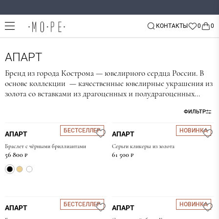
КОНТАКТЫ
Назад
Назад
Назад
АПАРТ
Все украшения
11
Договор оферты
Бренд из города Кострома — ювелирного сердца России. В
Alvaar
Политика конфиденциальности
основе коллекции — качественные ювелирные украшения из
Кольца
золота со вставками из драгоценных и полудрагоценных
Arha
Согласие на обработку персональных данных
Серьги
камней, требующие сложной технологичной сборки,
Arthur Toros
Согласие на рекламную рассылку
ФИЛЬТР
бережных полировки и закрепки.
Подвески и колье
Douglas Craft
БЕСТСЕЛЛЕР
НОВИНКА
Браслеты
АПАРТ
АПАРТ
Dusty Rose
Браслет с чёрными бриллиантами
Серьги кликеры из золота
Броши
56 800 ₽
61 500 ₽
Enissey
Каффы
Kravell
Leta
Мужское
Lock&Key
Детское
БЕСТСЕЛЛЕР
НОВИНКА
АПАРТ
АПАРТ
Mossa