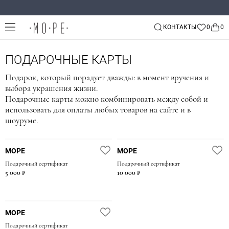
КОНТАКТЫ
Назад
Назад
Назад
ПОДАРОЧНЫЕ КАРТЫ
Все украшения
11
Договор оферты
Подарок, который порадует дважды: в момент вручения и
Alvaar
Политика конфиденциальности
выбора украшения жизни.
Кольца
Arha
Согласие на обработку персональных данных
Подарочные карты можно комбинировать между собой и
Серьги
использовать для оплаты любых товаров на сайте и в
Arthur Toros
Согласие на рекламную рассылку
шоуруме.
Подвески и колье
Douglas Craft
Браслеты
Dusty Rose
МОРЕ
МОРЕ
Броши
Enissey
Подарочный сертификат
Подарочный сертификат
Каффы
5 000 ₽
10 000 ₽
Kravell
Leta
Мужское
Lock&Key
МОРЕ
Детское
Подарочный сертификат
Mossa