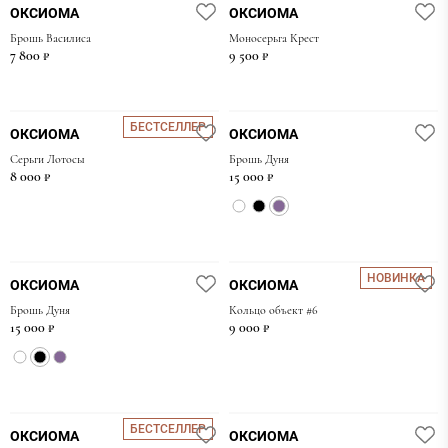
ОКСИОМА
ОКСИОМА
Материя
Брошь Василиса
Моносерьга Крест
7 800 ₽
9 500 ₽
Море
Оксиома
Перл Систерс
БЕСТСЕЛЛЕР
ОКСИОМА
ОКСИОМА
Перфект Грей
Серьги Лотосы
Брошь Дуня
8 000 ₽
15 000 ₽
Эпизод
Эпик
НОВИНКА
ОКСИОМА
ОКСИОМА
Брошь Дуня
Кольцо объект #6
15 000 ₽
9 000 ₽
БЕСТСЕЛЛЕР
ОКСИОМА
ОКСИОМА