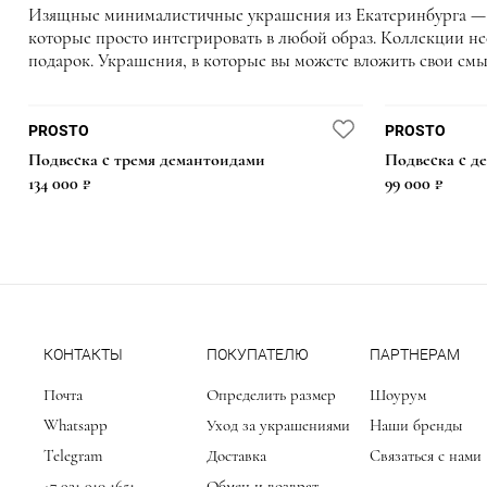
Изящные минималистичные украшения из Екатеринбурга — 
которые просто интегрировать в любой образ. Коллекции не
подарок. Украшения, в которые вы можете вложить свои смы
БЕСТСЕЛЛЕР
НОВИНКА
НОВИНКА
PROSTO
PROSTO
Подвеска с тремя демантоидами
Подвеска с д
59 000 ₽
59 000 ₽
32 450 ₽
87 500 ₽
134 000 ₽
99 000 ₽
КОНТАКТЫ
ПОКУПАТЕЛЮ
ПАРТНЕРАМ
Почта
Определить размер
Шоурум
Whatsapp
Уход за украшениями
Наши бренды
Telegram
Доставка
Связаться с нами
+7 921 910 1651
Обмен и возврат